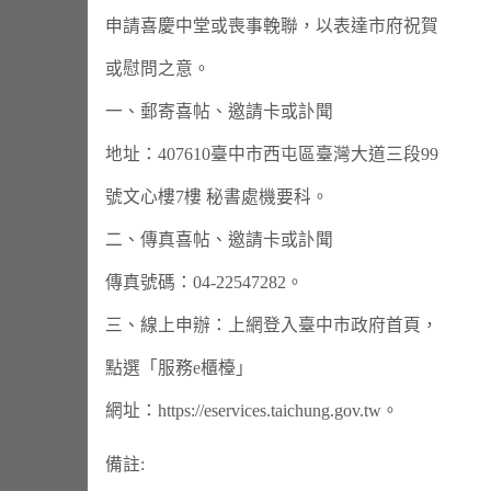
申請喜慶中堂或喪事輓聯，以表達市府祝賀
或慰問之意。
一、郵寄喜帖、邀請卡或訃聞
地址：407610臺中市西屯區臺灣大道三段99
號文心樓7樓 秘書處機要科。
二、傳真喜帖、邀請卡或訃聞
傳真號碼：04-22547282。
三、線上申辦：上網登入臺中市政府首頁，
點選「服務e櫃檯」
網址：https://eservices.taichung.gov.tw。
備註: