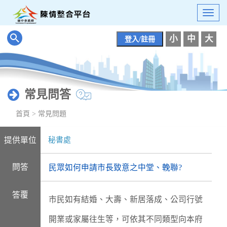
跳
Togg
到
navig
主
小
中
大
登入/註冊
要
內
容
區
塊
常見問答
:::
首頁
> 常見問題
秘書處
提供單位
問答
民眾如何申請市長致意之中堂、輓聯?
答覆
市民如有結婚、大壽、新居落成、公司行號
開業或家屬往生等，可依其不同類型向本府